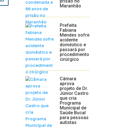
io
prisão no
Maranhão
Prefeita
Fabiana
Mendes sofre
acidente
doméstico e
passará por
procedimento
cirúrgico
Câmara
aprova
projeto de Dr.
Júnior Castro
que cria
Programa
Municipal de
Saúde Bucal
para pessoas
autistas