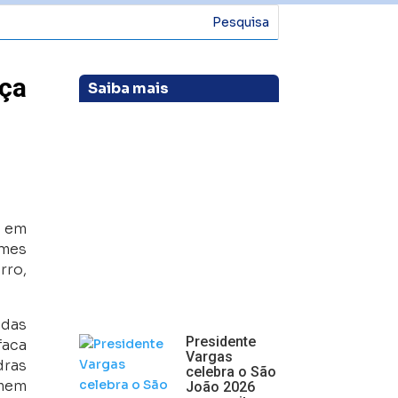
eça
Saiba mais
, em
omes
rro,
 das
Presidente
faca
Vargas
dras
celebra o São
omem
João 2026