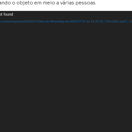
ndo o objeto em meio a várias pessoas.
ot found
r/wp-content/uploads/2025/07/Video-do-WhatsApp-de-2025-07-27-as-19.20.56_749cc601.mp4?_=