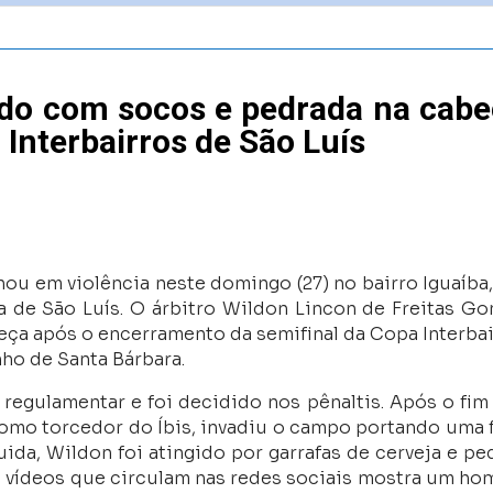
dido com socos e pedrada na cab
 Interbairros de São Luís
ou em violência neste domingo (27) no bairro Iguaíba
a de São Luís. O árbitro Wildon Lincon de Freitas G
ça após o encerramento da semifinal da Copa Interbai
nho de Santa Bárbara.
egulamentar e foi decidido nos pênaltis. Após o fim
omo torcedor do Íbis, invadiu o campo portando uma 
ida, Wildon foi atingido por garrafas de cerveja e pe
 vídeos que circulam nas redes sociais mostra um h