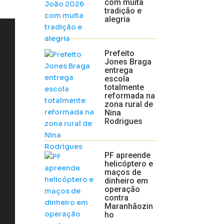
com muita
tradição e
alegria
1
Prefeito
Jones Braga
entrega
escola
totalmente
reformada na
zona rural de
Nina
Rodrigues
PF apreende
helicóptero e
maços de
dinheiro em
operação
contra
Maranhãozin
ho