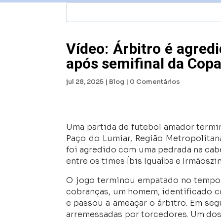
Vídeo: Árbitro é agre
após semifinal da Copa
jul 28, 2025
|
Blog
|
0 Comentários
Uma partida de futebol amador termin
Paço do Lumiar, Região Metropolitan
foi agredido com uma pedrada na cabe
entre os times Íbis Iguaíba e Irmãoszi
O jogo terminou empatado no tempo r
cobranças, um homem, identificado c
e passou a ameaçar o árbitro. Em segu
arremessadas por torcedores. Um dos