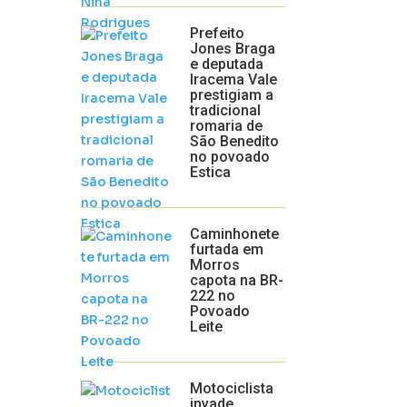
Prefeito
Jones Braga
e deputada
Iracema Vale
prestigiam a
tradicional
romaria de
São Benedito
no povoado
Estica
Caminhonete
furtada em
Morros
capota na BR-
222 no
Povoado
Leite
Motociclista
invade