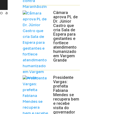
do a
Câmara
aprova PL de
Dr. Júnior
Castro que
cria Sala de
Espera para
gestantes e
fortlece
atendimento
humanizado
em Vargem
Grande
Presidente
Vargas:
prefeita
Fabiana
Mendes se
recupera bem
e recebe
visita do
governador