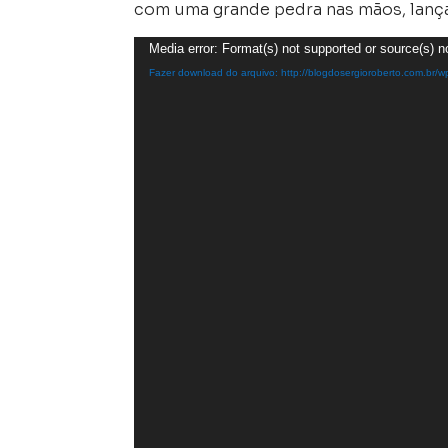
com uma grande pedra nas mãos, lança
Tocador
Media error: Format(s) not supported or source(s) n
de
Fazer download do arquivo: http://blogdosergioroberto.com.b
vídeo