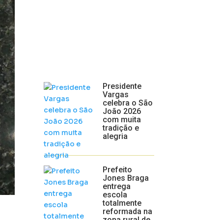
Presidente
Vargas
celebra o São
João 2026
com muita
tradição e
alegria
Prefeito
Jones Braga
entrega
escola
totalmente
reformada na
zona rural de