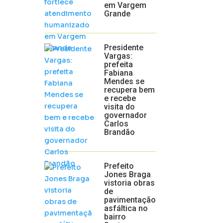
em Vargem
Grande
Presidente
Vargas:
prefeita
Fabiana
Mendes se
recupera bem
e recebe
visita do
governador
Carlos
Brandão
Prefeito
Jones Braga
vistoria obras
de
pavimentação
asfáltica no
bairro