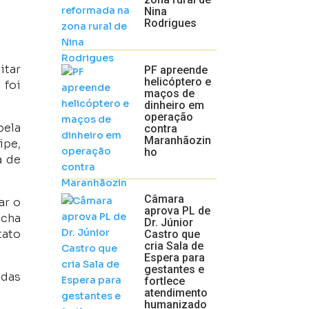
Nina
Rodrigues
itar
PF apreende
helicóptero e
 foi
maços de
dinheiro em
operação
pela
contra
Maranhãozin
ipe,
ho
a de
Câmara
ar o
aprova PL de
ncha
Dr. Júnior
tato
Castro que
cria Sala de
Espera para
gestantes e
adas
fortlece
atendimento
humanizado