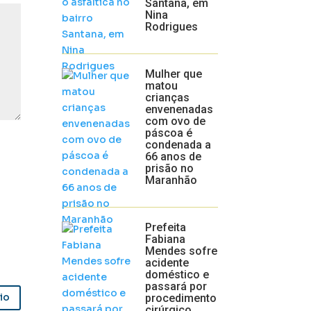
Santana, em
Nina
Rodrigues
Mulher que
matou
crianças
envenenadas
com ovo de
páscoa é
condenada a
66 anos de
prisão no
Maranhão
Prefeita
Fabiana
Mendes sofre
acidente
doméstico e
passará por
io
procedimento
cirúrgico