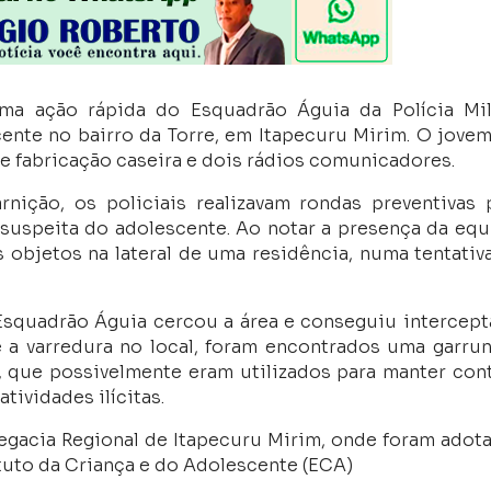
uma ação rápida do Esquadrão Águia da Polícia Mil
nte no bairro da Torre, em Itapecuru Mirim. O jovem
e fabricação caseira e dois rádios comunicadores.
ição, os policiais realizavam rondas preventivas 
suspeita do adolescente. Ao notar a presença da equ
s objetos na lateral de uma residência, numa tentativ
 Esquadrão Águia cercou a área e conseguiu intercept
e a varredura no local, foram encontrados uma garru
, que possivelmente eram utilizados para manter con
tividades ilícitas.
egacia Regional de Itapecuru Mirim, onde foram adot
atuto da Criança e do Adolescente (ECA)