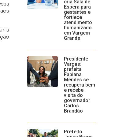
cria Sala de
essa
Espera para
 aos
gestantes e
fortlece
atendimento
humanizado
ar a
em Vargem
ação
Grande
Presidente
Vargas:
prefeita
Fabiana
Mendes se
recupera bem
e recebe
visita do
governador
Carlos
Brandão
Prefeito
Jones Braga