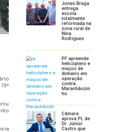
Jones Braga
entrega
escola
totalmente
reformada na
zona rural de
Nina
Rodrigues
PF apreende
helicóptero e
maços de
dinheiro em
ário
operação
contra
 13º
Maranhãozin
ho
uniu
nto
Câmara
aprova PL de
Dr. Júnior
ncia
Castro que