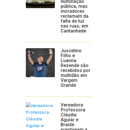
iluminação
pública, mas
moradores
reclamam da
falta de luz
nas ruas, em
Cantanhede
Juscelino
Filho e
Luanna
Rezende são
recebidos por
multidão em
Vargem
Grande
Vereadora
Professora
Cláudia
Aguiar e
Braide
prestigiam a