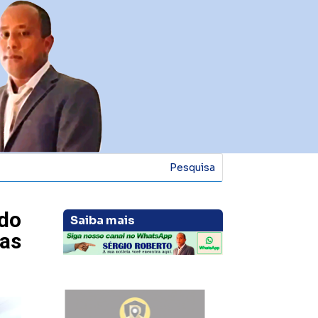
do
Saiba mais
as