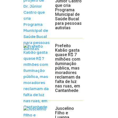
Júnior Castro
que cria
Programa
Municipal de
Saúde Bucal
para pessoas
autistas
Prefeito
Kabão gasta
quase R$ 7
milhões com
iluminação
pública, mas
moradores
reclamam da
falta de luz
nas ruas, em
Cantanhede
Juscelino
Filho e
Luanna