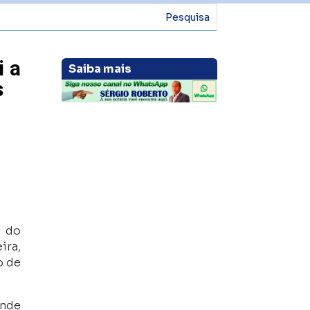
i a
Saiba mais
s
l do
ira,
o de
ande