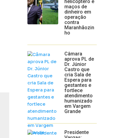
helicóptero e
maços de
dinheiro em
operação
contra
Maranhãozin
ho
Câmara
aprova PL de
Dr. Júnior
Castro que
cria Sala de
Espera para
gestantes e
fortlece
atendimento
humanizado
em Vargem
Grande
Presidente
Vargas: