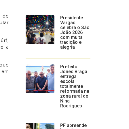
l de
Presidente
ular
Vargas
celebra o São
João 2026
com muita
úri,
tradição e
re a
alegria
 que
Prefeito
m em
Jones Braga
entrega
escola
totalmente
reformada na
zona rural de
Nina
Rodrigues
PF apreende