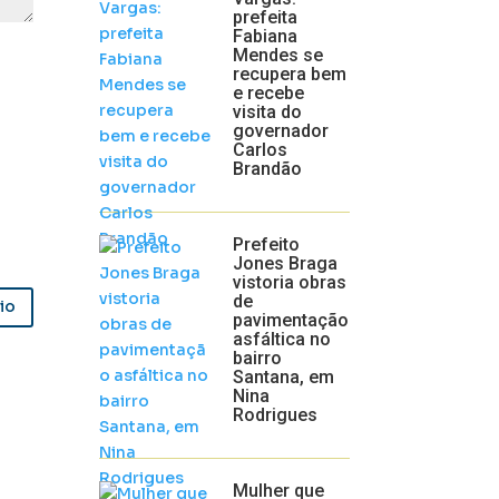
prefeita
Fabiana
Mendes se
recupera bem
e recebe
visita do
governador
Carlos
Brandão
Prefeito
Jones Braga
vistoria obras
de
io
pavimentação
asfáltica no
bairro
Santana, em
Nina
Rodrigues
Mulher que