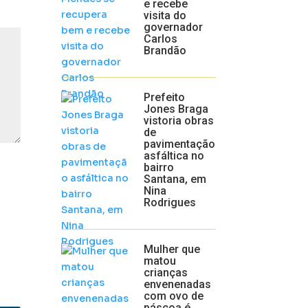
e recebe
visita do
governador
Carlos
Brandão
Prefeito
Jones Braga
vistoria obras
de
pavimentação
asfáltica no
bairro
Santana, em
Nina
Rodrigues
Mulher que
matou
crianças
envenenadas
com ovo de
páscoa é