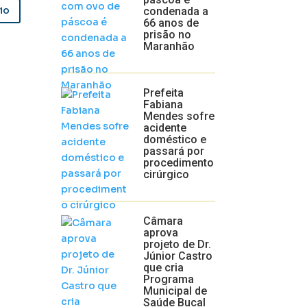
io
condenada a
66 anos de
prisão no
Maranhão
Prefeita
Fabiana
Mendes sofre
acidente
doméstico e
passará por
procedimento
cirúrgico
Câmara
aprova
projeto de Dr.
Júnior Castro
que cria
Programa
Municipal de
Saúde Bucal