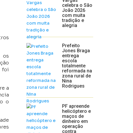
Vargas
celebra o São
João 2026
com muita
tradição e
alegria
tros
Prefeito
Jones Braga
 os
entrega
escola
ação
totalmente
 foi
reformada na
zona rural de
Nina
Rodrigues
re a
ncia
mo o
PF apreende
helicóptero e
maços de
dade
dinheiro em
operação
ores
contra