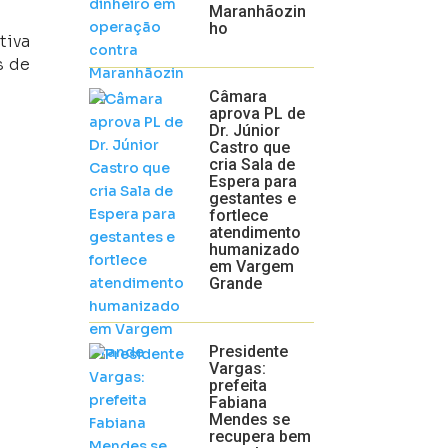
Maranhãozin
ho
tiva
s de
Câmara
aprova PL de
Dr. Júnior
Castro que
cria Sala de
Espera para
gestantes e
fortlece
atendimento
humanizado
em Vargem
Grande
Presidente
Vargas:
prefeita
Fabiana
Mendes se
recupera bem