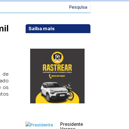
il
Saiba mais
o de
ado
e os
ntos
Presidente