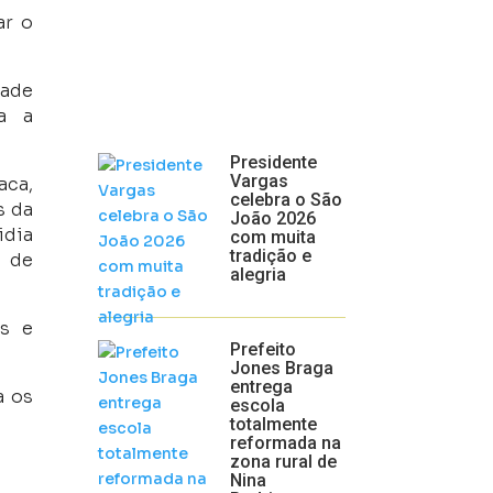
ar o
dade
a a
Presidente
Vargas
aca,
celebra o São
s da
João 2026
idia
com muita
tradição e
o de
alegria
as e
Prefeito
Jones Braga
entrega
a os
escola
totalmente
reformada na
zona rural de
Nina