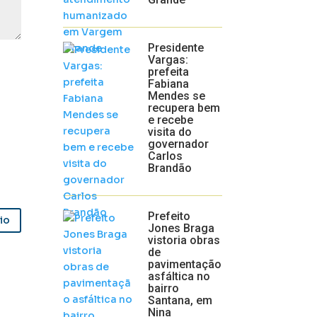
Presidente
Vargas:
prefeita
Fabiana
Mendes se
recupera bem
e recebe
visita do
governador
Carlos
Brandão
Prefeito
io
Jones Braga
vistoria obras
de
pavimentação
asfáltica no
bairro
Santana, em
Nina