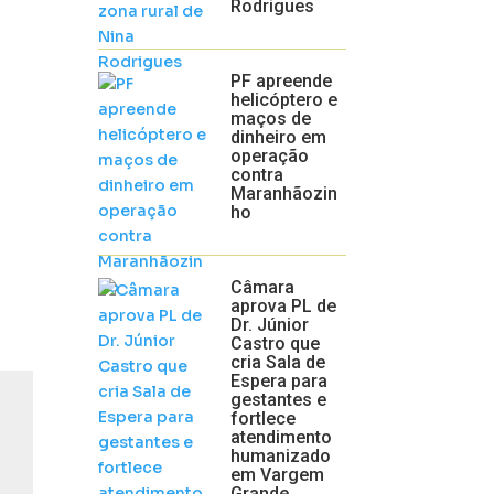
Rodrigues
PF apreende
helicóptero e
maços de
dinheiro em
operação
contra
Maranhãozin
ho
Câmara
aprova PL de
Dr. Júnior
Castro que
cria Sala de
Espera para
gestantes e
fortlece
atendimento
humanizado
em Vargem
Grande