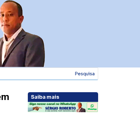
em
Saiba mais