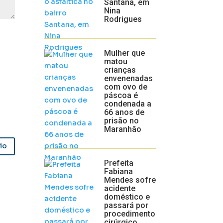
Santana, em
Nina
Rodrigues
Mulher que
matou
crianças
envenenadas
com ovo de
páscoa é
condenada a
66 anos de
prisão no
Maranhão
io
Prefeita
Fabiana
Mendes sofre
acidente
doméstico e
passará por
procedimento
cirúrgico