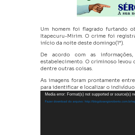
Um homem foi flagrado furtando o
Itapecuru-Mirim. O crime foi regis
início da noite deste domingo(1°).
De acordo com as informações, 
estabelecimento. O criminoso levou di
dentre outras coisas.
As imagens foram prontamente entreg
para identificar e localizar o indivíduo
Tocador
Media error: Format(s) not supported or source(s) n
de
Fazer download do arquivo: http://blogdosergioroberto.com.
vídeo