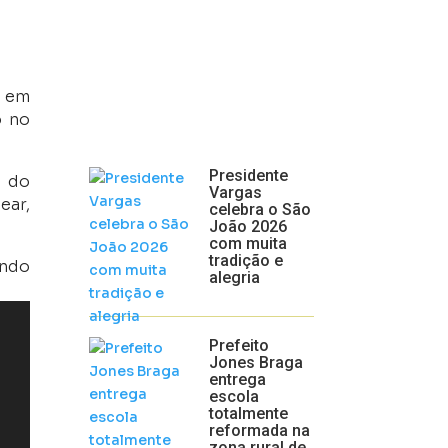
, em
o no
Presidente
 do
Vargas
ear,
celebra o São
João 2026
com muita
tradição e
ando
alegria
Prefeito
Jones Braga
entrega
escola
totalmente
reformada na
zona rural de