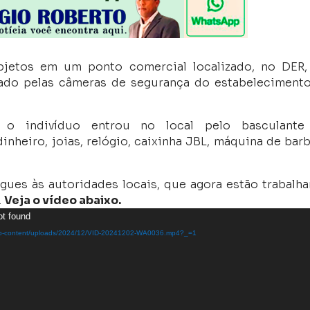
bjetos em um ponto comercial localizado, no DER
trado pelas câmeras de segurança do estabeleciment
o indivíduo entrou no local pelo basculante
nheiro, joias, relógio, caixinha JBL, máquina de barb
ues às autoridades locais, que agora estão trabalh
.
Veja o vídeo abaixo.
ot found
br/wp-content/uploads/2024/12/VID-20241202-WA0036.mp4?_=1